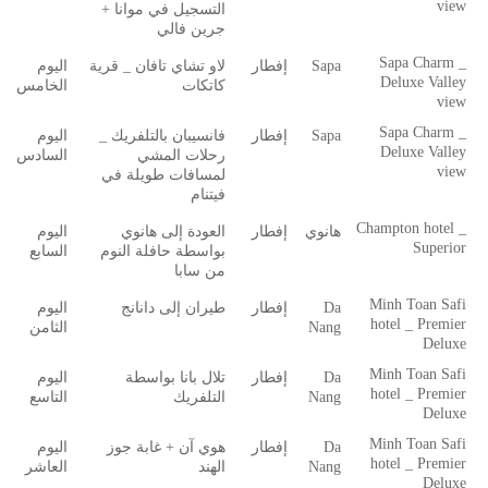
view
التسجيل في موانا +
جرين فالي
Sapa Charm _
Sapa
إفطار
لاو تشاي تافان _ قرية
اليوم
Deluxe Valley
كاتكات
الخامس
view
Sapa Charm _
Sapa
إفطار
فانسيبان بالتلفريك _
اليوم
Deluxe Valley
رحلات المشي
السادس
view
لمسافات طويلة في
فيتنام
Champton hotel _
هانوي
إفطار
العودة إلى هانوي
اليوم
Superior
بواسطة حافلة النوم
السابع
من سابا
Minh Toan Safi
Da
إفطار
طيران إلى دانانج
اليوم
hotel _ Premier
Nang
الثامن
Deluxe
Minh Toan Safi
Da
إفطار
تلال بانا بواسطة
اليوم
hotel _ Premier
Nang
التلفريك
التاسع
Deluxe
Minh Toan Safi
Da
إفطار
هوي آن + غابة جوز
اليوم
hotel _ Premier
Nang
الهند
العاشر
Deluxe