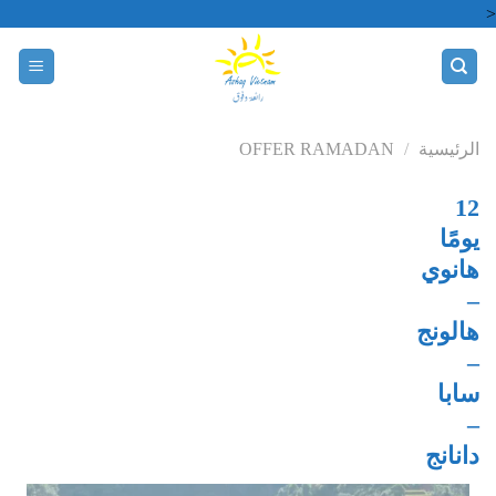
Skip
<
to
content
الرئيسية
/
OFFER RAMADAN
12
يومًا
هانوي
–
هالونج
–
سابا
–
دانانج