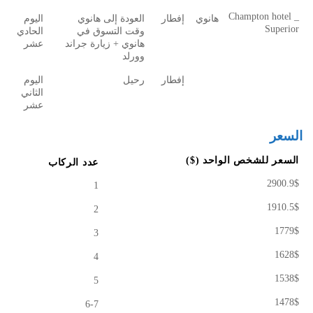
Champton hotel _
هانوي
إفطار
العودة إلى هانوي
اليوم
Superior
وقت التسوق في
الحادي
هانوي + زيارة جراند
عشر
وورلد
إفطار
رحيل
اليوم
الثاني
عشر
السعر
السعر للشخص الواحد ($)
عدد الركاب
2900.9$
1
1910.5$
2
1779$
3
1628$
4
1538$
5
1478$
6-7