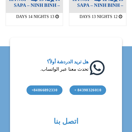
SAPA – NINH BINH –
SAPA – NINH BINH –
DANANG 5 STARS
DA NANG 5 STARS
13 DAYS 14 NIGHTS
12 DAYS 13 NIGHTS
هل تريد الدردشة أولاً؟
تحدث معنا عبر الواتساب.
84866892330+
84398326010 +
اتصل بنا