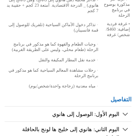
مذكورة بوضوح
هانوي) _ الدرجة الاقتصادية. أمتعة 23 كجم + حقيبة يد
في برنامج
7 كجم
الرحلة
• غرفة فردية
· تذاكر دخول الأماكن السياحية (تلفريك للوصول إلى
إضافية: 460$/
قمة فانسيبان)
شخص/ غرفة
· وجبات الطعام والقهوة كما هو مذكور في برنامج
الرحلة (طعام محلي، وليس على الطريقة الغربية)
· خدمة نقل المطار المكيفة والنقل
· رحلات مشاهدة المعالم السياحية كما هو مذكور في
برنامج الرحلة
· مياه معدنية (زجاجة واحدة/شخص/يوم)
التفاصيل
اليوم الأول: الوصول إلى هانوي
اليوم الثاني: هانوي إلى خليج ها لونج بالحافلة