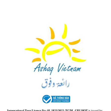
International Tour License No: 01-1823/2022 /TCDL-GP LHQT
is issued by