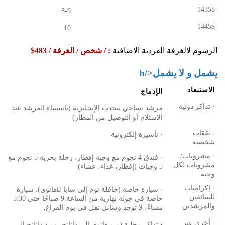
1435$
8-9
1445$
10
الرسوم لالغرفة الفردية الاضافية
: / شخص / الغرفة / 483$
يشمل و لا يشمل</h
الاستبعاد
الإدماج
· تذاكر دولية
مرشد سياحي يتحدث الإنجليزية (باستثناء المرشد عند
الاستلام أو التوصيل من المطار)
· نفقات
· تأشيرة إلكترونية
شخصية
· مشروبات/
· فندق 4 نجوم مع وجبة إفطار، رحلة بحرية 5 نجوم مع
مشروبات لكل
5 وجبات (إفطار، غداء، عشاء)
وجبة
· إكراميات
· سيارة خاصة (حافلة نوم إلى سابا هانوي). سيارة
للسائقين
خاصة في جولة نهارية من الساعة 9 صباحًا حتى 5:30
والمرشدين
مساءً، لا توجد وسائل نقل في يوم الفراغ.
· أخرى غير
• تذاكر محلية (من هانوي إلى دانانج، ومن دانانج إلى