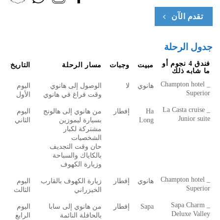
تقدم الآن
جدول الرحلة
فندق 4 نجوم أو
مبيت
وجبات
مسار الرحلة
التاريخ
ما شابه ذلك
Champton hotel _
هانوي
لا
الوصول إلى هانوي
اليوم
Superior
وقت فراغ في هانوي
الأول
La Casta cruise _
Ha
إفطار
من هانوي إلى هالونج
اليوم
Junior suite
Long
بسيارة ليموزين
الثاني
مشتركة لكبار
الشخصيات
حان وقت التجديف
بالكاياك والسباحة
وزيارة الكهوف
Champton hotel _
هانوي
إفطار
زيارة الكهوف بالقارب
اليوم
Superior
الخيزراني
الثالث
Sapa Charm _
Sapa
إفطار
من هانوي إلى سابا
اليوم
Deluxe Valley
بالحافلة النائمة
الرابع