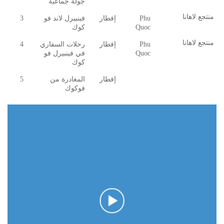
جولة جماعية
منتجع لاهانا
Phu
إفطار
فينبيرل لاند فو
3
Quoc
كوك
منتجع لاهانا
Phu
إفطار
رحلات السفاري
4
Quoc
في فينبيرل فو
كوك
إفطار
المغادرة من
5
فوكوك