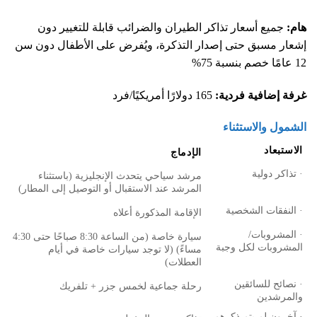
هام:
جميع أسعار تذاكر الطيران والضرائب قابلة للتغيير دون
إشعار مسبق حتى إصدار التذكرة، ويُفرض على الأطفال دون سن
12 عامًا خصم بنسبة 75%
غرفة إضافية فردية:
165 دولارًا أمريكيًا/فرد
الشمول والاستثناء
الاستبعاد
الإدماج
· تذاكر دولية
مرشد سياحي يتحدث الإنجليزية (باستثناء
المرشد عند الاستقبال أو التوصيل إلى المطار)
· النفقات الشخصية
الإقامة المذكورة أعلاه
· المشروبات/
سيارة خاصة (من الساعة 8:30 صباحًا حتى 4:30
المشروبات لكل وجبة
مساءً) (لا توجد سيارات خاصة في أيام
العطلات)
· نصائح للسائقين
رحلة جماعية لخمس جزر + تلفريك
والمرشدين
· آخرون لم يتم ذكرهم