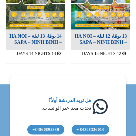
13 يومًا، 12 ليلة HA NOI –
14 يومًا، 13 ليلة HA NOI –
SAPA – NINH BINH –
SAPA – NINH BINH –
DANANG 5 STARS
DA NANG 5 STARS
13 DAYS 14 NIGHTS
12 DAYS 13 NIGHTS
هل تريد الدردشة أولاً؟
تحدث معنا عبر الواتساب.
84866892330+
84398326010 +