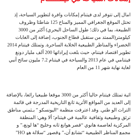
امال إلى تتوفر لدى فیتنام إمكانات وافرة لتطویر السیاحة، إذ
تحتل الموقع الجغرافي الممیز والمناخ 125 شاطئا وظروف
الطبیعة، بما في ذلك؛ طول الساحل البحري) أكثر من 3000
كیلومتر(الممتد من ستقبل قطاع الجنوب، إضافة إلى الغابات
الخضراء والمناظر الطبیعیة الخلابة الساحرة. وتمتلك فیتنام 2014
تطویر اقتصاد فیتنام، حیث بلغت إیراداتھا 200 ألف ملیار دونغ
فیتنامي في عام 2013 والسیاحة في فیتنام 7.2 مليون سائح أنبي
لغایة نھایة شھر 11 من العام
اثیة تمتلك فیتنام حالیا أكثر من 3000 موقعا طبیعیا رائعا، بالإضافة
إلى العدید من المواقع الأثریة ثانغ التاریخیة المدرجة في قائمة
التراث الو طني. وقد اعترفت منظمة “الیونسكو ” بـثمني مناطق
ترئق وطبیعیة وثقافیة عالمیة في فیتنام؛ ألا وھي: المنطقة
المركزیة لعاصمة ھانوي “قصر ھوانغ ثانه وخلیج “ھا لونغ،” و
مجمع المناظر الطبیعیة “تشانغ آن،” وقصور “سلالة ھو HO”