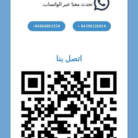
تحدث معنا عبر الواتساب.
84866892330+
84398326010 +
اتصل بنا