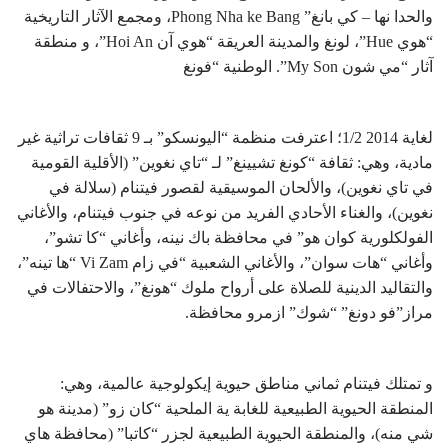
والحدا نھا – كي بانغ” Phong Nha ke Bang، ومجمع الآثار التاریخیة
“ھوي Hue”، لونغ والمدینة العریقة “ھوي آن Hoi An”، و منطقة
آثار “مي شون My Son”. الوطنیة “فونغ
لغایة 2014 1/2؛ اعترفت منظمة “الیونسكو” بـ 9 ثقافات تراثیة غیر
مادیة، وھي: ثقافة “كونغ تشیینغ” لـ “تاي نغوین” (الأقلیة القومیة
في تاي نغوین)، والألحان الموسیقیة لقصور فیتنام (سلالة في
نغوین)، والغناء الأحادي الفرید من نوعه في جنوب فیتنام، والأغاني
الفولكلوریة كوان ھو” في محافظة باك نینه، وأغاني “كا تشو”،
وأغاني “ھات سوان”، والأغاني الشعبیة “في زام Vi Zam “ھا تینه”،
والتقالید الدینیة للصلاة على أرواح ملوك “ھونغ”، والاحتفالات في
مراز”فو دونغ” “شوك” ازمرو محافظة.
و تمتلك فیتنام ثماني مناطق حیویة إیكولوجیة عالمیة، وھي:
المنطقة الحیویة الطبیعیة للغابة یة الملحیة “كان زو” (مدینة ھو
شي منه)، والمنطقة الحیویة الطبیعیة لجزر “كاتبا” (محافظة ھاي