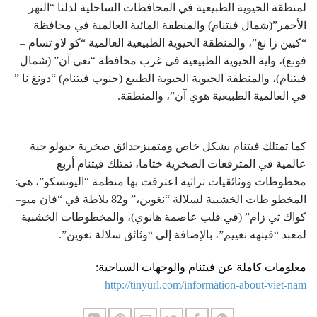
لمنطقة الحیویة الطبیعیة في المحافظات الساحلیة لدلتا “النھر
الأحمر”(شمال فیتنام) والمنطقة المائية العالمیة في محافظة
“كیین زا نغ”، والمنطقة الحیویة الطبیعیة العالمیة “كو لاو تسام –
فونغ)، وایة الحیویة الطبیعیة في غرب محافظة “نغي آن” (شمال
فیتنام)، والمنطقة الحیویة الحیویة الطبیع (جنوب فیتنام) “دونغ نا ”
في العالمیة الطبیعیة ھوي آن”، والمنطقة.
كما تمتلك فیتنام بشكل خاص ومتمیزحدائق صخریة جیولو جیة
عالمیة في المترفعات الصخریة ختاما، تمتلك فیتنام أربع
مخطوطات ووثائقیات تراثیة اعترفت بھا منظمة “الیونسكو”، ھي:
المخطو طات الخشبیة لسلالة “نغوین،” و82 بلاطة في “فان میو–
كواك تي زام” (في قلب عاصمة ھانوي)، والمخطوطات الخشبیة
لمعبد “فینھه نغییم”، بالإضافة إلى “وثائق سلالة نغوین”.
معلومات كاملة عن فيتنام والوجهات السياحية:
http://tinyurl.com/information-about-viet-nam